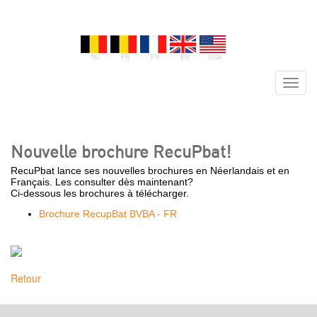
NL
FR
FR
EN
USA
Toggle
navigat
Nouvelle brochure RecuPbat!
RecuPbat lance ses nouvelles brochures en Néerlandais et en
Français. Les consulter dès maintenant?
Ci-dessous les brochures à télécharger.
Brochure RecupBat BVBA - FR
Retour