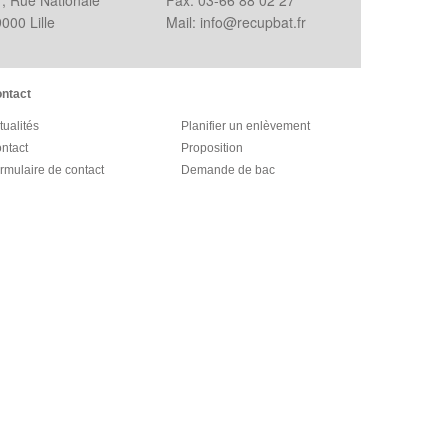
, Rue Nationale
Fax: 03-66 88 02 27
000 Lille
Mail: info@recupbat.fr
ntact
tualités
Planifier un enlèvement
ntact
Proposition
rmulaire de contact
Demande de bac