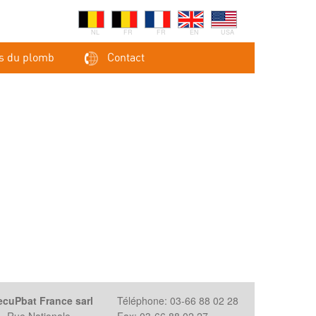
NL
FR
FR
EN
USA
s du plomb
Contact
ecuPbat France sarl
Téléphone: 03-66 88 02 28