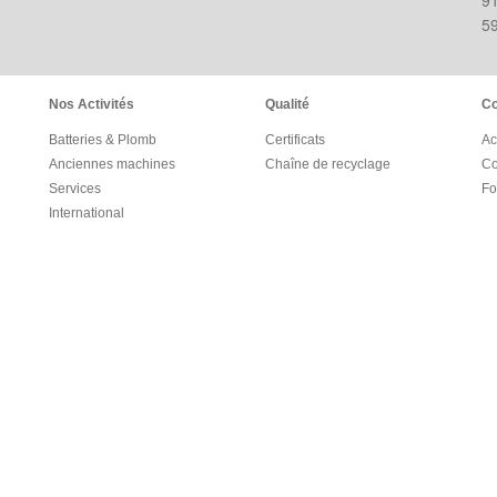
91
59
Nos Activités
Qualité
Co
Batteries & Plomb
Certificats
Ac
Anciennes machines
Chaîne de recyclage
Co
Services
Fo
International