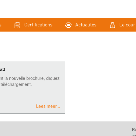
s
Certifications
Actualités
Le cour
at!
t la nouvelle brochure, cliquez
le téléchargement.
Lees meer...
R